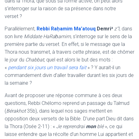
dans la Thora, que sous sa forme active, on peut alors
s’interroger sur la raison de sa présence dans notre
verset ?
Parallèlement,
Rebbi Raḥamim Ma’atouq
Demri
²
z”l
, dans
son livre
Middate HaRaḥamim
, s’interroge sur le sens de la
première partie du verset. En effet, si le message que la
Thora nous transmet, à travers cette phrase, est de chômer
le jour du
Chabbat
, quel est alors le but des mots :
«
pendant six jours un travail sera fait
» ? Y aurait-il un
commandement divin d’aller travailler durant les six jours de
la semaine ?
Avant de proposer une réponse commune à ces deux
questions, Rebbi Chélomo reprend un passage du Talmud
(
Bérakhot
35b), dans lequel nos sages mettent en
opposition deux versets de la Bible. D’une part Dieu dit dans
la Thora (Osée 2-11) : «
Je
reprendrai
mon
blé
», ce qui
laisse entendre que la récolte d’un homme Lui appartient et