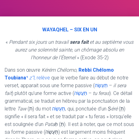
WAYAQHEL – SIX EN UN
«
Pendant six jours un travail
sera fait
et au septième vous
aurez une solennité sainte, un chômage absolu en
l’honneur de l’Éternel
» (Exode 35-2)
Dans son œuvre
Kérém Chélomo
,
Rebbi Chélomo
Toubiana¹
z”l
, relève
que le verbe faire au début de notre
verset, apparait sous une forme passive (
תֵּעָשֶׂה
–
il sera
fait
) plutôt qu’une forme active (
תַּעֲשֶׂה
–
tu feras
). Ce détail
grammatical, se traduit en hébreu par la ponctuation de la
lettre
Taw
(ת) du mot
תֵּעָשֶׂה
, qui, ponctuée d’un
Ṣéré
(תֵּ)
signifie « il sera fait » et se traduit par « tu feras » lorsqu’elle
est soulignée d’un
Pataḥ
(תַּ). Il est à noter, que ce mot sous
sa forme passive (תֵּעָשֶׂה) est largement moins fréquent