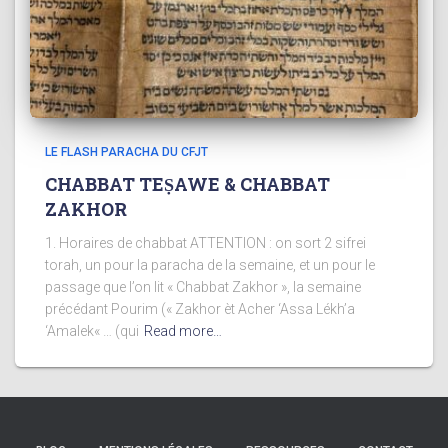
LE FLASH PARACHA DU CFJT
CHABBAT TEṢAWE & CHABBAT
ZAKHOR
1. Horaires de chabbat ATTENTION : on sort 2 sifrei
torah, un pour la paracha de la semaine, et un pour le
passage que l’on lit « Chabbat Zakhor », la semaine
précédant Pourim (« Zakhor èt Acher ‘Assa Lékh’a
‘Amalek« … (qui
Read more…