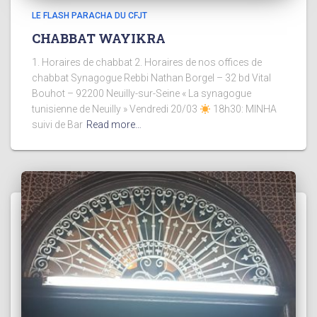
LE FLASH PARACHA DU CFJT
CHABBAT WAYIKRA
1. Horaires de chabbat 2. Horaires de nos offices de
chabbat Synagogue Rebbi Nathan Borgel – 32 bd Vital
Bouhot – 92200 Neuilly-sur-Seine « La synagogue
tunisienne de Neuilly » Vendredi 20/03
18h30: MINHA
suivi de Bar
Read more…