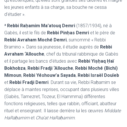
qu’ésotériques, qu’elles sont grandes ses œuvres et malgré
les jeunes enfants à sa charge, sa bouche ne cessa
d’étudier ».
² Rebbi Raḥamim Ma’atouq Demri
(1857/1934), né à
Gabès, il est le fils de
Rebbi Pinḥas Demri
et le père de
Rebbi Avraham Moché Demri
, surnommé « Rebbi
Bramino ». Dans sa jeunesse, il étudie auprès de
Rebbi
Avraham ‘Allouche
, chef du tribunal rabbinique de Gabès
et il partage les bancs d’études avec
Rebbi Yiṣḥaq Ḥaï
Bokhobza
,
Rebbi Fradji ‘Allouche
,
Rebbi Moché (Bichi)
Mimoun
,
Rebbi Yéshouw’a Sayada
,
Rebbi Israël Douïeb
et
Rebbi Fradji Demri
. Durant sa vie, Rebbi Raḥamim se
déplace à maintes reprises, occupant dans plusieurs villes
(Gabès, Tamezret, Tozeur, El Hammma) différentes
fonctions religieuses, telles que rabbin, officiant, abatteur
rituel et enseignant. Il laisse derrière lui les œuvres
Middate
HaRaḥamim
et
Cha’at HaRaḥamim
.