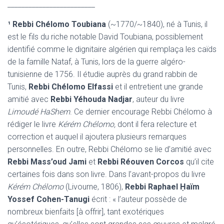
_________________________
¹
Rebbi
Chélomo Toubiana
(~1770/~1840), né à Tunis, il
est le fils du riche notable David Toubiana, possiblement
identifié comme le dignitaire algérien qui remplaça les caïds
de la famille Nataf, à Tunis, lors de la guerre algéro-
tunisienne de 1756. Il étudie auprès du grand rabbin de
Tunis,
Rebbi Chélomo Elfassi
et il entretient une grande
amitié avec
Rebbi Yéhouda Nadjar
, auteur du livre
Limoudé HaShem
. Ce dernier encourage Rebbi Chélomo à
rédiger le livre
Kérém Chélomo,
dont il fera relecture et
correction et auquel il ajoutera plusieurs remarques
personnelles. En outre, Rebbi Chélomo se lie d’amitié avec
Rebbi Mass’oud Jami
et
Rebbi Réouven Corcos
qu’il cite
certaines fois dans son livre. Dans l’avant-propos du livre
Kérém Chélomo
(Livourne, 1806),
Rebbi Raphael Ḥaïm
Yossef Cohen-Tanugi
écrit : « l’auteur possède de
nombreux bienfaits [à offrir], tant exotériques