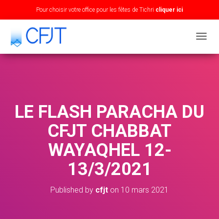
Pour choisir votre office pour les fêtes de Tichri
cliquer ici
T
O
G
G
L
E
N
LE FLASH PARACHA DU
A
V
CFJT CHABBAT
I
G
WAYAQHEL 12-
A
T
13/3/2021
I
O
N
Published by
cfjt
on
10 mars 2021