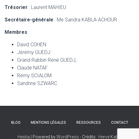
Trésorier
: Laurent MAHIEU
Secrétaire-générale
: Me Sandra KABLA-ACHOUR
Membres
:
David COHEN
Jérémy GUEDJ
Grand-Rabbin René GUEDJ,
Claude NATAF
Rémy SCIALOM
Sandrine SZWARC
BLOG
MENTIONS LÉGALES
RESSOURCES
CONTACT
Hestia
| Powered by
WordPress
- Crédits :
Hervé Kabla