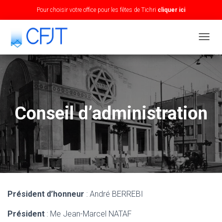
Pour choisir votre office pour les fêtes de Tichri
cliquer ici
T
O
G
G
L
E
N
Conseil d’administration
A
V
I
G
A
T
I
O
N
Président
d’honneur
: André BERREBI
Président
: Me Jean-Marcel NATAF