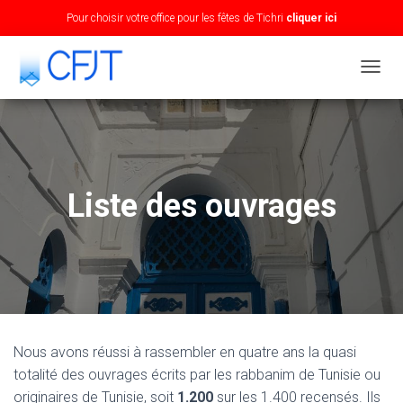
Pour choisir votre office pour les fêtes de Tichri
cliquer ici
T
O
G
G
L
E
N
Liste des ouvrages
A
V
I
G
A
T
I
O
N
Nous avons réussi à rassembler en quatre ans la quasi
totalité des ouvrages écrits par les rabbanim de Tunisie ou
originaires de Tunisie, soit
1.200
sur les 1.400 recensés. Ils