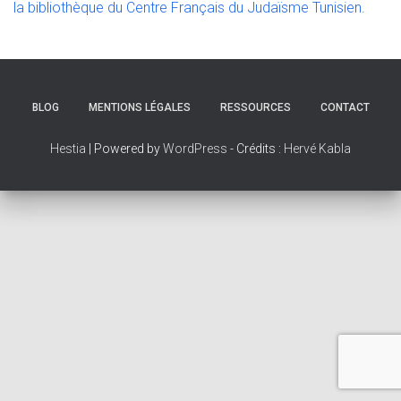
la bibliothèque du Centre Français du Judaïsme Tunisien
.
BLOG
MENTIONS LÉGALES
RESSOURCES
CONTACT
Hestia
| Powered by
WordPress
- Crédits :
Hervé Kabla