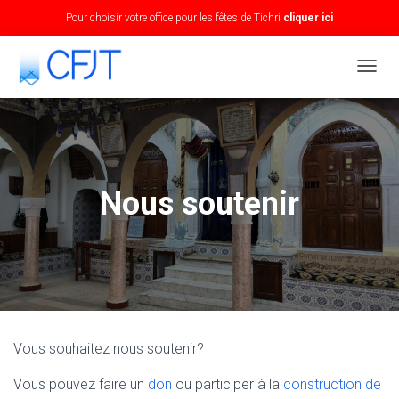
Pour choisir votre office pour les fêtes de Tichri
cliquer ici
T
O
G
G
L
E
N
Nous soutenir
A
V
I
G
A
T
I
O
N
Vous souhaitez nous soutenir?
Vous pouvez faire un
don
ou participer à la
construction de