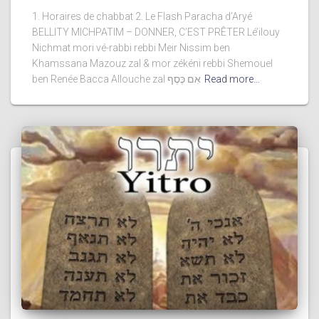
1. Horaires de chabbat 2. Le Flash Paracha d’Aryé
BELLITY MICHPATIM – DONNER, C’EST PRÊTER Lé’ilouy
Nichmat mori vé-rabbi rebbi Meir Nissim ben
Khamssana Mazouz zal & mor zékéni rebbi Shemouel
ben Renée Bacca Allouche zal אִם כֶּסֶף
Read more…