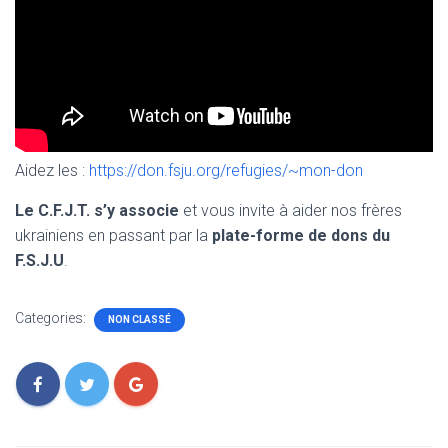
Aidez les :
https://don.fsju.org/refugies/~mon-don
Le C.F.J.T. s’y associe
et vous invite à aider nos frères
ukrainiens en passant par la
plate-forme de dons du
F.S.J.U
.
Categories:
NON CLASSÉ