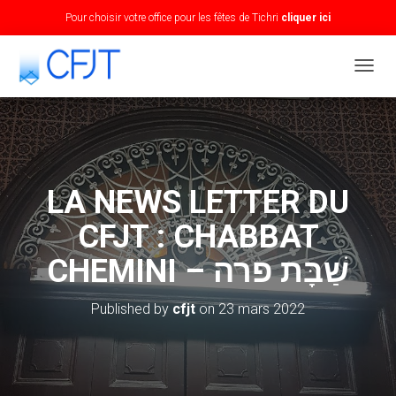
Pour choisir votre office pour les fêtes de Tichri
cliquer ici
T
O
G
G
L
E
N
LA NEWS LETTER DU
A
V
CFJT : CHABBAT
I
G
CHEMINI – שַׁבָּת פרה
A
T
I
Published by
cfjt
on
23 mars 2022
O
N