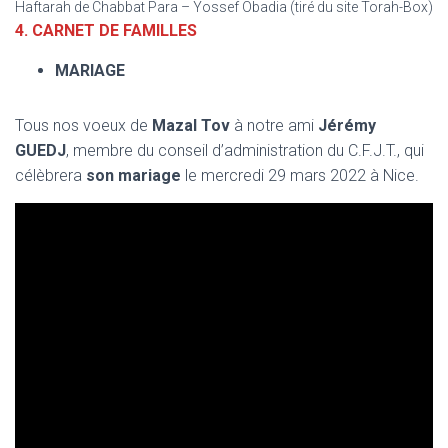
Haftarah de Chabbat Para – Yossef Obadia (tiré du site Torah-Box)
4.
CARNET DE FAMILLES
MARIAGE
Tous nos voeux de
Mazal Tov
à notre ami
Jérémy
GUEDJ
, membre du conseil d’administration du C.F.J.T., qui
célèbrera
son mariage
le mercredi 29 mars 2022 à Nice.