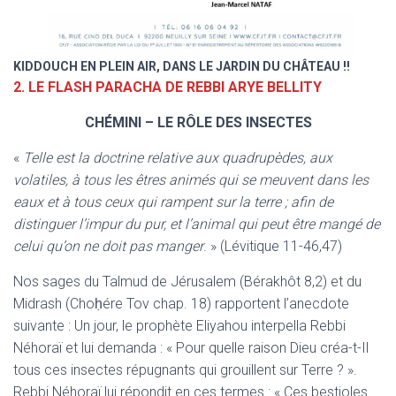
KIDDOUCH EN PLEIN AIR, DANS LE JARDIN DU CHÂTEAU !!
2.
LE FLASH PARACHA DE REBBI ARYE BELLITY
CHÉMINI – LE RÔLE DES INSECTES
«
Telle est la doctrine relative aux quadrupèdes, aux
volatiles, à tous les êtres animés qui se meuvent dans les
eaux et à tous ceux qui rampent sur la terre ; afin de
distinguer l’impur du pur, et l’animal qui peut être mangé de
celui qu’on ne doit pas manger
. » (Lévitique 11-46,47)
Nos sages du Talmud de Jérusalem (Bérakhôt 8,2) et du
Midrash (Choḥére Tov chap. 18) rapportent l’anecdote
suivante : Un jour, le prophète Eliyahou interpella Rebbi
Néhoraï et lui demanda : « Pour quelle raison Dieu créa-t-Il
tous ces insectes répugnants qui grouillent sur Terre ? ».
Rebbi Néhoraï lui répondit en ces termes : « Ces bestioles