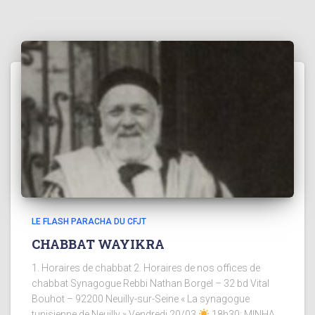
LE FLASH PARACHA DU CFJT
CHABBAT WAYIKRA
1. Horaires de chabbat 2. Horaires de nos offices de
chabbat Synagogue Rebbi Nathan Borgel – 32 bd Vital
Bouhot – 92200 Neuilly-sur-Seine « La synagogue
tunisienne de Neuilly » Vendredi 20/03
18h30: MINHA