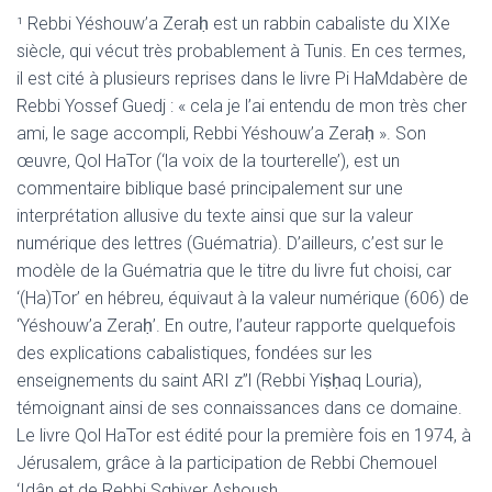
¹ Rebbi Yéshouw’a Zeraḥ est un rabbin cabaliste du XIXe
siècle, qui vécut très probablement à Tunis. En ces termes,
il est cité à plusieurs reprises dans le livre Pi HaMdabère de
Rebbi Yossef Guedj : « cela je l’ai entendu de mon très cher
ami, le sage accompli, Rebbi Yéshouw’a Zeraḥ ». Son
œuvre, Qol HaTor (‘la voix de la tourterelle’), est un
commentaire biblique basé principalement sur une
interprétation allusive du texte ainsi que sur la valeur
numérique des lettres (Guématria). D’ailleurs, c’est sur le
modèle de la Guématria que le titre du livre fut choisi, car
‘(Ha)Tor’ en hébreu, équivaut à la valeur numérique (606) de
‘Yéshouw’a Zeraḥ’. En outre, l’auteur rapporte quelquefois
des explications cabalistiques, fondées sur les
enseignements du saint ARI z”l (Rebbi Yiṣḥaq Louria),
témoignant ainsi de ses connaissances dans ce domaine.
Le livre Qol HaTor est édité pour la première fois en 1974, à
Jérusalem, grâce à la participation de Rebbi Chemouel
‘Idân et de Rebbi Sghiyer Ashoush.