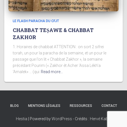
LE FLASH PARACHA DU CFJT
CHABBAT TEṢAWE & CHABBAT
ZAKHOR
1. Horaires de chabbat ATTENTION : on sort 2 sifrei
torah, un pour la paracha de la semaine, et un pour le
passage que l’on lit « Chabbat Zakhor », la semaine
précédant Pourim (« Zakhor èt Acher ‘Assa Lékh’a
‘Amalek« … (qui
Read more…
BLOG
MENTIONS LÉGALES
RESSOURCES
CONTACT
Hestia
| Powered by
WordPress
- Crédits :
Hervé Kabla