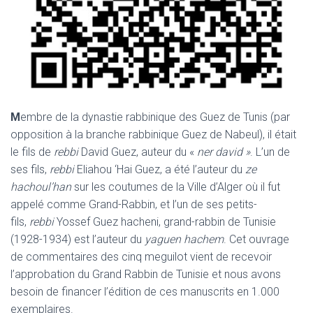
M
embre de la dynastie rabbinique des Guez de Tunis (par
opposition à la branche rabbinique Guez de Nabeul), il était
le fils de
rebbi
David Guez, auteur du «
ner david »
. L’un de
ses fils,
rebbi
Eliahou ‘Hai Guez, a été l’auteur du
ze
hachoul’han
sur les coutumes de la Ville d’Alger où il fut
appelé comme Grand-Rabbin, et l’un de ses petits-
fils,
rebbi
Yossef Guez hacheni, grand-rabbin de Tunisie
(1928-1934) est l’auteur du
yaguen hachem
. Cet ouvrage
de commentaires des cinq meguilot vient de recevoir
l’approbation du Grand Rabbin de Tunisie et nous avons
besoin de financer l’édition de ces manuscrits en 1.000
exemplaires.