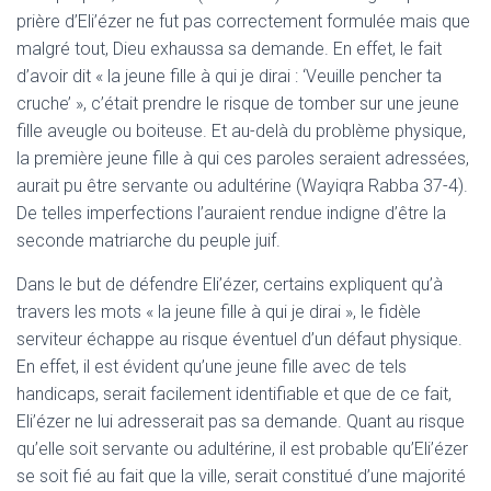
prière d’Eli’ézer ne fut pas correctement formulée mais que
malgré tout, Dieu exhaussa sa demande. En effet, le fait
d’avoir dit « la jeune fille à qui je dirai : ‘Veuille pencher ta
cruche’ », c’était prendre le risque de tomber sur une jeune
fille aveugle ou boiteuse. Et au-delà du problème physique,
la première jeune fille à qui ces paroles seraient adressées,
aurait pu être servante ou adultérine (Wayiqra Rabba 37-4).
De telles imperfections l’auraient rendue indigne d’être la
seconde matriarche du peuple juif.
Dans le but de défendre Eli’ézer, certains expliquent qu’à
travers les mots « la jeune fille à qui je dirai », le fidèle
serviteur échappe au risque éventuel d’un défaut physique.
En effet, il est évident qu’une jeune fille avec de tels
handicaps, serait facilement identifiable et que de ce fait,
Eli’ézer ne lui adresserait pas sa demande. Quant au risque
qu’elle soit servante ou adultérine, il est probable qu’Eli’ézer
se soit fié au fait que la ville, serait constitué d’une majorité