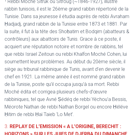
¹ Rebbi Moché Sitruk ou Sitroug (~1846-1927), illustre
rabbin tunisois, il est le 26ème grand rabbin répertorié de la
Tunisie. Dans sa jeunesse il étudia auprès de rebbi Avraham
Ḥadjadj, grand rabbin de la Tunisie entre 1873 et 1881. Par
la suite, il fut à la tête des Shoḥatim et Bodqim (abatteurs &
contrôleurs) aux abattoirs de Tunis. Grace à ce poste, il
acquiert une réputation notoire et nombre de rabbins, tel
que rebbi Israel Zeitoun ou rebbi Khalfon Moché Cohen, lui
soumettent leurs problèmes. Au début du 20ème siècle, il
siège au tribunal rabbinique de Tunis, avant d’en devenir le
chef en 1921. La même année il est nommé grand rabbin
de la Tunisie, poste qu’il occupa jusqu’à sa mort. Rebbi
Moché édita et corrigea plusieurs chefs-d’œuvre
rabbiniques, tel que Avné Ṣédéq de rebbi Yéchou’a Bessis,
Méorote Nathan de rebbi Nathan Borgel ou encore Ḥéléve
Ḥitim de rebbi Ḥaï Taieb ‘Lo Met’.
3.
REPLAY DE L’EMISSION « A L’ORIGINE, BERECHIT :
HORIZONS »
SUR LES JUIFS DE DJERBA DU DIMANCHE