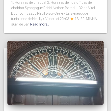
1. Horaires de chabbat 2. Horaires de nos offices de
chabbat Synagogue Rebbi Nathan Borgel – 32 bd Vital
Bouhot – 92200 Neuilly-sur-Seine « La synagogue
tunisienne de Neuilly » Vendredi 20/03
18h30: MINHA
suivi de Bar
Read more…