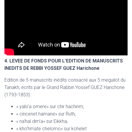
4. LEVEE DE FONDS POUR L’EDITION DE MANUSCRITS
INEDITS DE REBBI YOSSEF GUEZ Harichone
Edition de 5 manuscrits inédits consacré aux 5 meguilot du
Tanakh, écrits par le Grand Rabbin Yossef GUEZ Harichone
(1793-1853) :
« yabi’a omere» sur chir hachirim,
« cincenet hamane» sur Ruth,
« na’hal dim’a» sur Eikkha,
« kho’hmate chelomo» sur kohelet