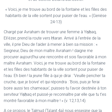
« Voici, je me trouve au bord de la fontaine et les filles des
habitants de la ville sortent pour puiser de l’eau. » (Genèse
24-13)
Chargé par Avraham de trouver une femme à Yiṣḥaq,
Eli’ézer, prend la route vers Ḥaran. Arrivé à l’entrée de la
ville, il prie Dieu de l’aider à mener à bien sa mission : «
Seigneur, Dieu de mon maître Avraham ! daigne me
procurer aujourd’hui une rencontre et sois favorable à mon
maître Avraham. Voici, je me trouve au bord de la fontaine
et les filles des habitants de la ville sortent pour puiser de
l’eau. Eh bien ! la jeune fille à qui je dirai : ‘Veuille pencher ta
cruche, que je boive’ et qui répondra : ‘Bois, puis je ferai
boire aussi tes chameaux’, puisses-tu l’avoir destinée à ton
serviteur Yiṣḥaq et puissé-je reconnaître par elle que tu t’es
montré favorable à mon maître ! » (v. 12,13,14).
A ce propos, le Talmud (Ta’anit 4a) nous enseigne que la