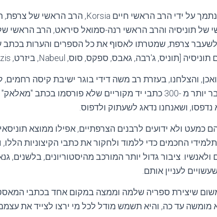
הספרייה פרויקט זה, נתמך על ידי הרב הראשי חיים Korsia,
ב הראשי של תוניסיה והרב הראשי רנה-סמואל סיראט, הרב הראשי 
לשעבר צרפת, שמטרתו לאסוף את כל הספרים והערות בכתב על
ניס, ג'רבה, גאבס, ספקס, סוס, Nabeul, ביזרט, Zarzis מדנינה וכו '].
ספרים שראו אור בעבר יותר מ -300 כתבי יד מקוריים שלא פורסמו בכתב
נדפסו, ושאנחנו נדאג לשעתוק ולדפוס.
 כמעט ולא ידועים לרבנים הצרפתיים, אפילו ממוצא תוניסאי.
למידי החכמים כדי ללמוד ולחקור את כתבי הקיצוניות הללו, 
אנשיו. ציבור גדול יותר המורכב מהיסטוריונים, בלשנים, גנאלו
שויים לעניין אותם.
ן, משום שיצירת ספריה שלמה וממצה במקום אחד בכתבי המאס
מומשה עד כה, והיא תשמש מודל לכל מי ירצו לצייד את עצמם 