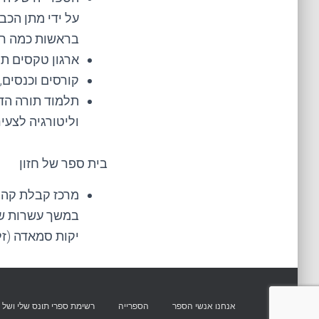
בראשות כמה רב
ארגון טקסים תו
קורסים וכנסים,
וליטורגיה לצעיר
בית ספר של חזון
מרכז קבלת קהל
במשך עשרות שני
יקות סמאדה (זל)
אנחנו אנשי הספר
הספרייה
רשימת ספרי תונס שלי ושל 