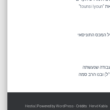
על ידי מתן הכבוד בצרפת שיטות המסוימות של מחקר הטוניסאי עצמו יהדות, את "tounsi Iyoun"
פיינים של המכס התוניסאי
עבודה שנעשתה
ל) ובנו הרב סמה
Hestia
| Powered by
WordPress
- Crédits :
Hervé Kabla