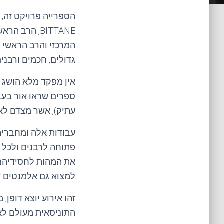
BITTANE, הר
המרכזי והרב הראשי 
גדולים, חכמים ורבנים תוניסיה [תו
עתיק), אשר מצדם לא 
עבודות אלה ומחבריהם
פתוחה לרבנים ולכל ת
את המהות לחסידיהם ול
למצוא גם אלמנטים שע
זהו אירוע יוצא דופ
התוניסאית מעולם לא 