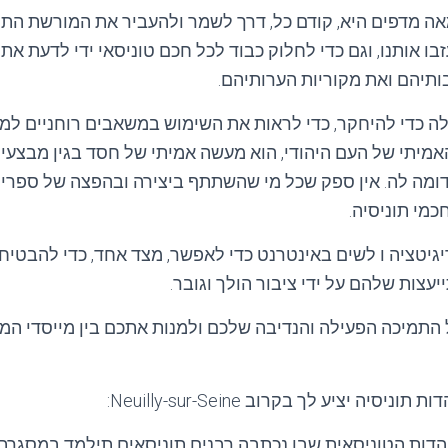
מאה מדפים היא, קודם כל, דרך לשמר ולהעביר את המורשת התר
זבו אותנו, וגם כדי לחלוק כבוד לכל חכם טוניסאי ידי לדעת את
ותיהם ואת מקוריות הערותיהם.
 כדי להיחקר, כדי לראות את השימוש במשאבים רוחניים למע
יתי של העם היהודי, הוא מעשה אמיתי של חסד בגין מבצעי, א
 דומה לה. אין ספק שכל מי שהשתתף ביצירה ובהפצה של ספריה
כמי תוניסיה.
יגיטציה ו לשים באינטרנט כדי לאפשר, מצד אחד, כדי להבטיח
יעצות שלהם על ידי ציבור הולך וגובר.
 התמיכה הפעילה והנדיבה שלכם ולמנות אתכם בין מייסדי המ
יה יציע לך בקרוב Neuilly-sur-Seine:
הדות הטוניסאית שבו נכתבה רבנים תוניסאים תילמד במסגרת