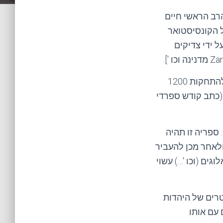
 הרב הראשי של צרפת, הרב הראשי חיים
של הקונסיסטואר
 ידי צדיקים
אין מפקד מלא הושג ואכן, והצלחנו, בעזרת רב משה דידי בוגר ישיבת קיסה רחמים, להתחקות 1200
 "מאלאק" (כתב קודש ספרדי
 ספריה זו תהיה
ולאחר מכן להעביר
גים (וכו '…) עשוי
טרים של היהדות
עם אותו.